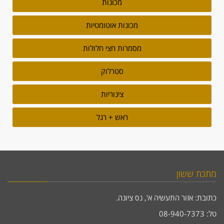
מכונות
מכונות אוטומטיות
מסמרות חצי חלולות
סטרלוק
צינוריות
ראש + רגל
מתכת ששון
כתובת: אזור התעשיה א', נס ציונה.
טל: 08-940-7373