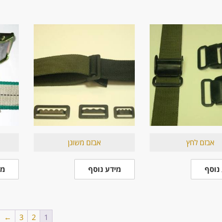
אבזם לחץ
אבזם משונן
נוסף
מידע נוסף
מי
←
3
2
1