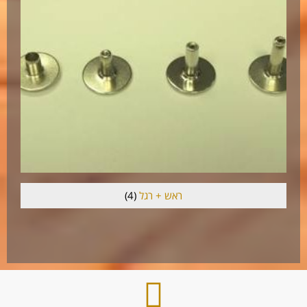
ראש + רגל
(4)