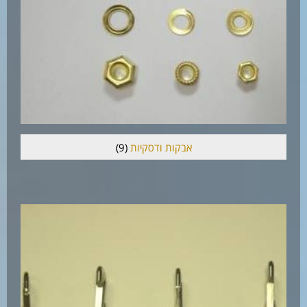
אבקות ודסקיות
(9)