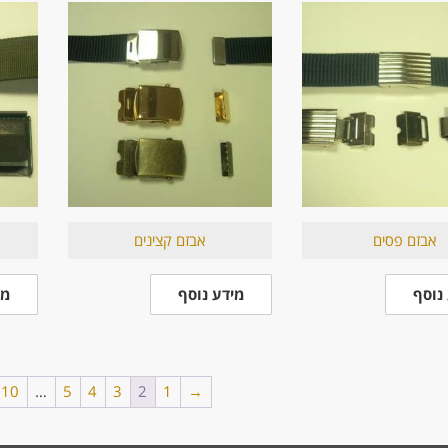
אבזם פסים
אבזם קצינים
נוסף
מידע נוסף
מי
10
…
5
4
3
2
1
→