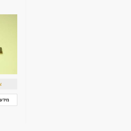
צ
מידע 