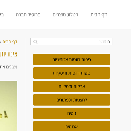
דף הבית
קטלוג מוצרים
פרופיל חברה
בק
דף הבית
»
צינוריות
כיפות רוזטות אלומיניום
מציגים את כל ⁦13⁩ 
כיפות רוזטות ודיסקיות
אבקות ודסקיות
לחצניות וכפתורים
ניטים
אבזמים